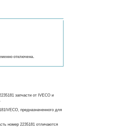
ременно отключена.
2235181 запчасти от IVECO и
.
5181IVECO, предназначенного для
асть номер 2235181 отличаются