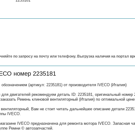
2235181
чняйте по запросу на почту или телефону. Выгрузка наличия на портал в
VECO номер 2235181
обозначением (артикул: 2235181) от производителя IVECO (Италия)
 для двигателей рекомендуем деталь ID: 2235181, оригинальный номер 
 заказать Ремень клиновой вентиляторный (Италия) по оптимальной цене
 вентиляторный, Вам не стоит читать дальнейшее описание детали 223
уппы IVECO.
 магазине IVECO предназначена для ремонта мотора IVECO. Запасная ч
уппе Ремни © автозапчастей.