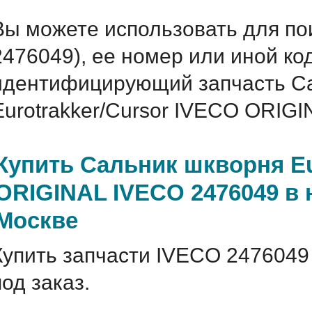
Вы можете использовать для по
2476049), ее номер или иной ко
идентифицирующий запчасть С
Eurotrakker/Cursor IVECO ORIGI
Купить Сальник шкворня Eu
ORIGINAL IVECO 2476049 в 
Москве
Купить запчасти IVECO 2476049
под заказ.