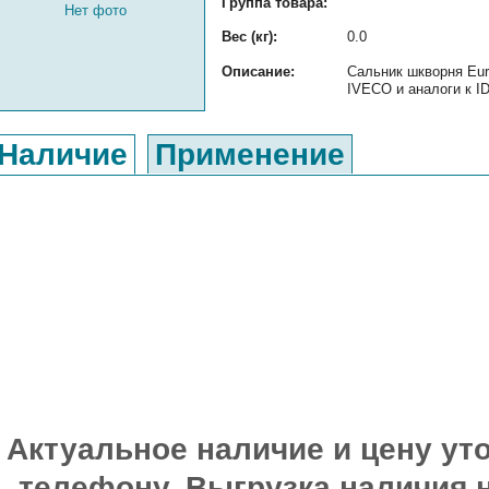
Группа товара:
Нет фото
Вес (кг):
0.0
Описание:
Сальник шкворня Eur
IVECO и аналоги к ID
Наличие
Применение
Актуальное наличие и цену уто
телефону. Выгрузка наличия 