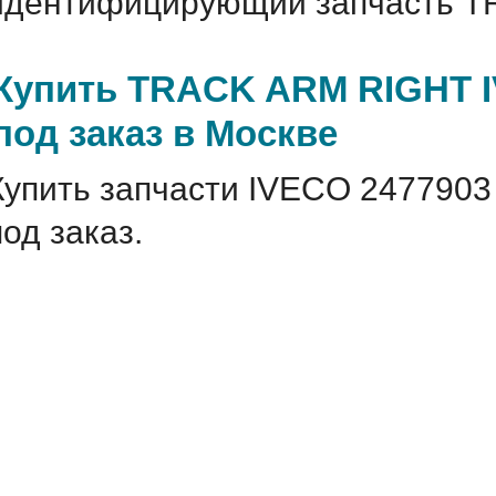
идентифицирующий запчасть T
Купить TRACK ARM RIGHT I
под заказ в Москве
Купить запчасти IVECO 2477903
под заказ.