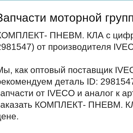
Запчасти моторной груп
КОМПЛЕКТ- ПНЕВМ. КЛА с цифр
2981547) от производителя IVE
Мы, как оптовый поставщик IVE
рекомендуем деталь ID: 298154
запчасти от IVECO и аналог к а
заказать КОМПЛЕКТ- ПНЕВМ. КЛ
цене.