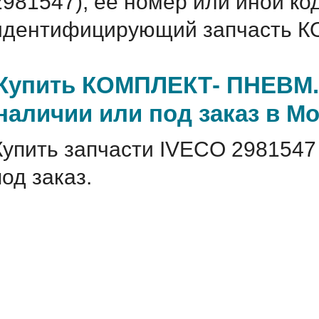
2981547), ее номер или иной ко
идентифицирующий запчасть К
Купить КОМПЛЕКТ- ПНЕВМ. 
наличии или под заказ в М
Купить запчасти IVECO 2981547
под заказ.