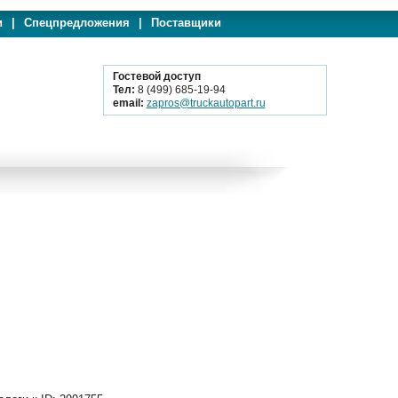
и
|
Спецпредложения
|
Поставщики
Гостевой доступ
Тел:
8 (499) 685-19-94
email:
zapros@truckautopart.ru