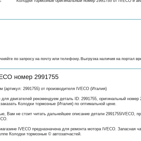
:
Колодки тормозные оригинальный номер 2991755 от IVECO и ана
чняйте по запросу на почту или телефону. Выгрузка наличия на портал в
VECO номер 2991755
 (артикул: 2991755) от производителя IVECO (Италия)
 для двигателей рекомендуем деталь ID: 2991755, оригинальный номер 
 заказать Колодки тормозные (Италия) по оптимальной цене.
ые, Вам не стоит читать дальнейшее описание детали 2991755IVECO, пр
ECO.
 магазине IVECO предназначена для ремонта мотора IVECO. Запасная ч
уппе Колодки тормозные © автозапчастей.