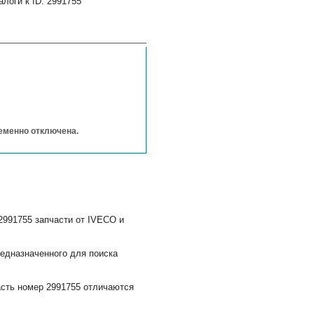
логи к ID: 2991755
ременно отключена.
2991755 запчасти от IVECO и
едназначенного для поиска
асть номер 2991755 отличаются