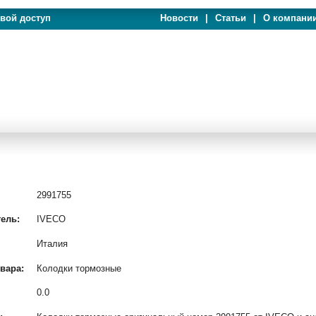
евой доступ
Новости
|
Статьи
|
О компани
2991755
ель:
IVECO
Италия
вара:
Колодки тормозные
0.0