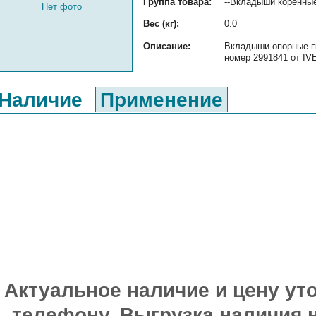
Группа товара:
--Вкладыши коренны
Нет фото
Вес (кг):
0.0
Описание:
Вкладыши опорные п
номер 2991841 от IVE
Наличие
Применение
Актуальное наличие и цену уто
телефону. Выгрузка наличия 