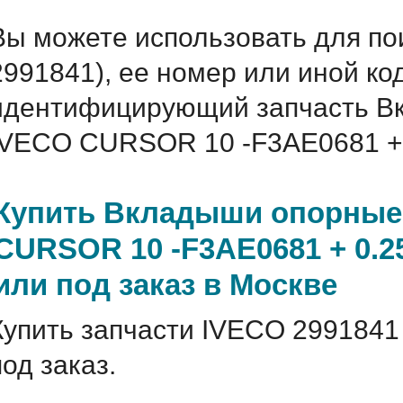
Вы можете использовать для по
2991841), ее номер или иной ко
идентифицирующий запчасть В
IVECO CURSOR 10 -F3AE0681 + 0
Купить Вкладыши опорные
CURSOR 10 -F3AE0681 + 0.2
или под заказ в Москве
Купить запчасти IVECO 2991841
под заказ.