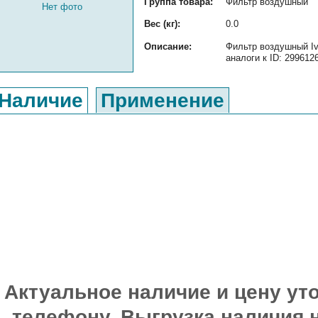
Группа товара:
Фильтр воздушный
Нет фото
Вес (кг):
0.0
Описание:
Фильтр воздушный Ive
аналоги к ID: 299612
Наличие
Применение
Актуальное наличие и цену уто
телефону. Выгрузка наличия 