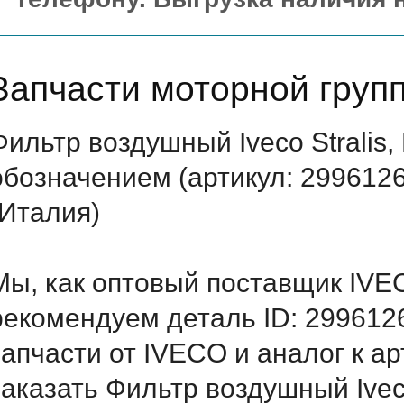
Запчасти моторной груп
Фильтр воздушный Iveco Stralis
обозначением (артикул: 299612
(Италия)
Мы, как оптовый поставщик IVE
рекомендуем деталь ID: 299612
запчасти от IVECO и аналог к а
заказать Фильтр воздушный Iveco