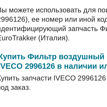
Вы можете использовать для по
2996126), ее номер или иной ко
идентифицирующий запчасть Фил
EuroTrakker (Италия).
Купить Фильтр воздушный Iv
IVECO 2996126 в наличии ил
Купить запчасти IVECO 2996126
под заказ.