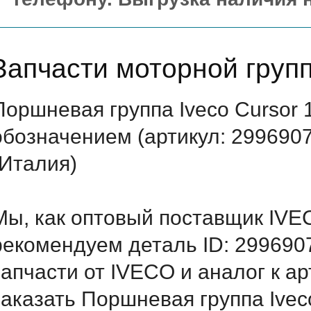
Запчасти моторной груп
Поршневая группа Iveco Cursor
обозначением (артикул: 299690
(Италия)
Мы, как оптовый поставщик IVE
рекомендуем деталь ID: 299690
запчасти от IVECO и аналог к а
заказать Поршневая группа Ivec