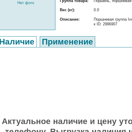
Группа товара:
Поршень, поршневая 
Нет фото
Вес (кг):
0.0
Описание:
Поршневая группа Iv
к ID: 2996907
Наличие
Применение
Актуальное наличие и цену уто
телефону. Выгрузка наличия 