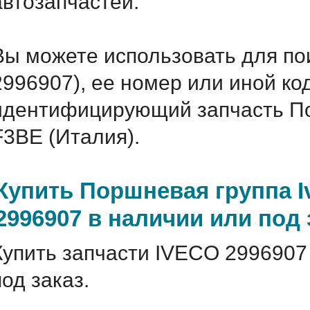
автозапчастей.
Вы можете использовать для по
2996907), ее номер или иной ко
идентифицирующий запчасть Пор
F3BE (Италия).
Купить Поршневая группа I
2996907 в наличии или под 
Купить запчасти IVECO 2996907
под заказ.