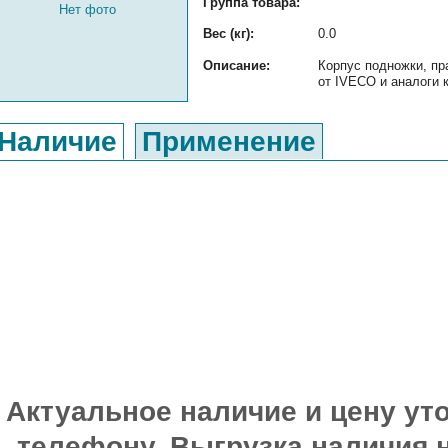
Группа товара:
Нет фото
Вес (кг):
0.0
Описание:
Корпус подножки, п
от IVECO и аналоги к
Наличие
Применение
Актуальное наличие и цену уто
телефону. Выгрузка наличия 