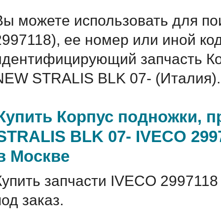
Вы можете использовать для по
2997118), ее номер или иной ко
идентифицирующий запчасть Ко
NEW STRALIS BLK 07- (Италия).
Купить Корпус подножки, 
STRALIS BLK 07- IVECO 2997
в Москве
Купить запчасти IVECO 2997118
под заказ.