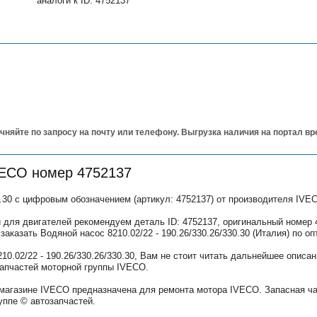
аналоги к ID: 4752137
чняйте по запросу на почту или телефону. Выгрузка наличия на портал в
VECO номер 4752137
30.30 с цифровым обозначением (артикул: 4752137) от производителя IVE
 для двигателей рекомендуем деталь ID: 4752137, оригинальный номер 
заказать Водяной насос 8210.02/22 - 190.26/330.26/330.30 (Италия) по о
10.02/22 - 190.26/330.26/330.30, Вам не стоит читать дальнейшее опис
запчастей моторной группы IVECO.
 магазине IVECO предназначена для ремонта мотора IVECO. Запасная ч
уппе © автозапчастей.