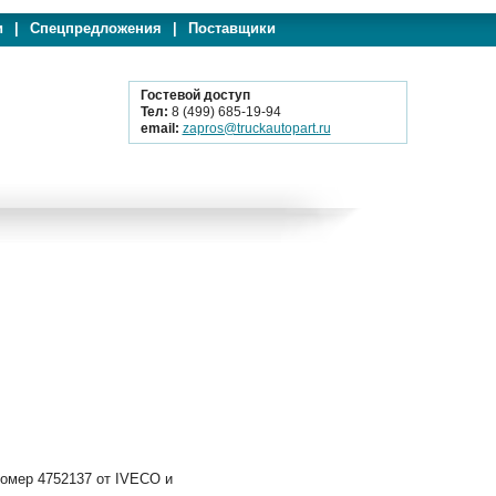
и
|
Спецпредложения
|
Поставщики
Гостевой доступ
Тел:
8 (499) 685-19-94
email:
zapros@truckautopart.ru
номер 4752137 от IVECO и