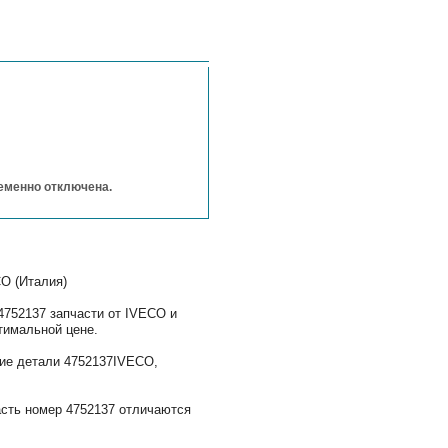
ременно отключена.
CO (Италия)
4752137 запчасти от IVECO и
птимальной цене.
ание детали 4752137IVECO,
асть номер 4752137 отличаются