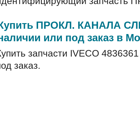
идентифицирующий запчасть П
Купить ПРОКЛ. КАНАЛА СЛИ
наличии или под заказ в М
Купить запчасти IVECO 4836361
под заказ.