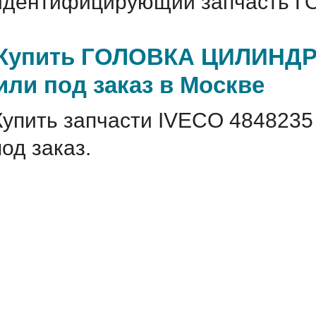
идентифицирующий запчасть Г
Купить ГОЛОВКА ЦИЛИНДРА
или под заказ в Москве
Купить запчасти IVECO 4848235
под заказ.