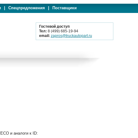
и
|
Спецпредложения
|
Поставщики
Гостевой доступ
Тел:
8 (499) 685-19-94
email:
zapros@truckautopart.ru
ECO и аналоги к ID: