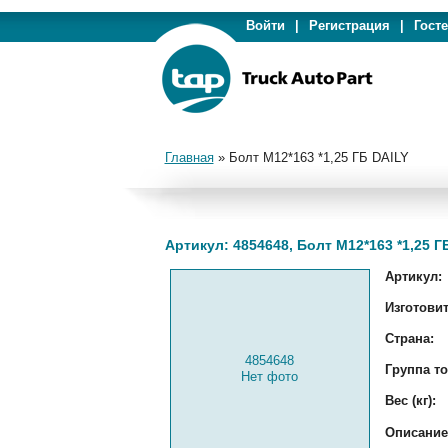
Войти
|
Регистрация
|
Гост
Главная
»
Болт М12*163 *1,25 ГБ DAILY
Артикул: 4854648, Болт М12*163 *1,25 Г
Артикул:
Изготовит
Страна:
4854648
Группа то
Нет фото
Вес (кг):
Описание