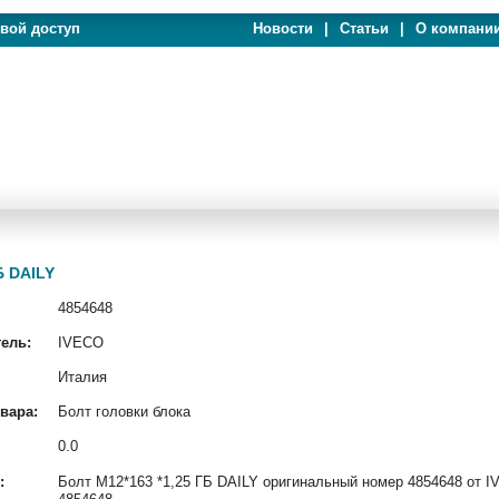
евой доступ
Новости
|
Статьи
|
О компани
Б DAILY
4854648
ель:
IVECO
Италия
вара:
Болт головки блока
0.0
:
Болт М12*163 *1,25 ГБ DAILY оригинальный номер 4854648 от IV