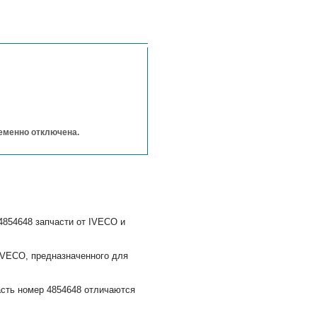
ременно отключена.
4854648 запчасти от IVECO и
8IVECO, предназначенного для
асть номер 4854648 отличаются