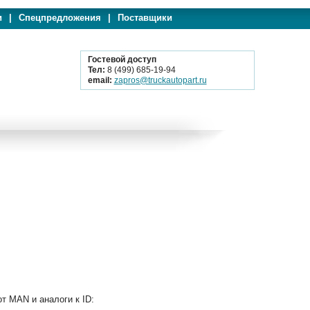
и
|
Спецпредложения
|
Поставщики
Гостевой доступ
Тел:
8 (499) 685-19-94
email:
zapros@truckautopart.ru
т MAN и аналоги к ID: