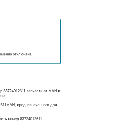
ременно отключена.
р 83724012611 запчасти от MAN и
ене.
12611MAN, предназначенного для
асть номер 83724012611