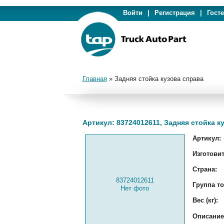
Войти
|
Регистрация
|
Гост
Главная
»
Задняя стойка кузова справа
Артикул: 83724012611, Задняя стойка к
Артикул:
Изготовит
Страна:
83724012611
Группа то
Нет фото
Вес (кг):
Описание