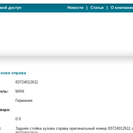
евой доступ
Новости
|
Статьи
|
О компани
узова справа
83724012611
ель:
MAN
Германия
вара:
0.0
:
Задняя стойка кузова справа оригинальный номер 83724012611 о