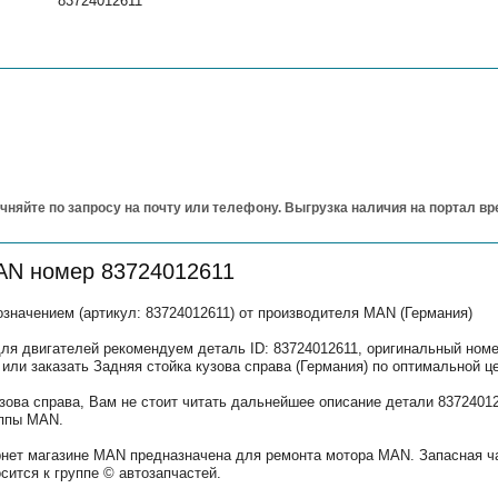
83724012611
чняйте по запросу на почту или телефону. Выгрузка наличия на портал в
AN номер 83724012611
значением (артикул: 83724012611) от производителя MAN (Германия)
ля двигателей рекомендуем деталь ID: 83724012611, оригинальный номе
или заказать Задняя стойка кузова справа (Германия) по оптимальной ц
узова справа, Вам не стоит читать дальнейшее описание детали 837240
уппы MAN.
рнет магазине MAN предназначена для ремонта мотора MAN. Запасная ч
ится к группе © автозапчастей.