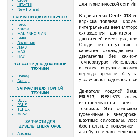
Grove
для туристической сети Ин
HITACHI
New Holland
В двигателях
Deutz 413
ис
ЗАПЧАСТИ ДЛЯ АВТОБУСОВ
впрыска топлива. Кроме
Iveco
интегральным вентилятор
Karosa
охлаждения двигателя
MAN / NEOPLAN
Setra
двигателей имеет ряд пр
Волжанин
Среди них отсутствие 
ЛиАЗ
качестве охлаждающей 
МАЗ
двигателям без каких
ПАЗ
температурах. Использов
ЗАПЧАСТИ ДЛЯ ДОРОЖНОЙ
высоких нагрузках возмо
ТЕХНИКИ
периода времени. А уст
Bomag
увеличивает надежность с
Demag
ЗАПЧАСТИ ДЛЯ ГОРНОЙ
Двигатели моделей
Deu
ТЕХНИКИ
F8L513
,
BF8L513
отлич
BELL
изготавливаются для и
PAUS
техникой. Это сельско
TEREX
гусеничные и внедорожн
МоАЗ
шахтные самосвалы, лес
ЗАПЧАСТИ ДЛЯ
фронтальные погрузчики,
ДИЗЕЛЬГЕНЕРАТОРОВ
автобусы, и даже железно
Ausonia