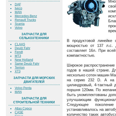
Мно
DAF
св
Iveco
ком
MAN
иск
Mercedes-Benz
Renault Trucks
Бла
Scania
пр
Volvo
вре
ЗАПЧАСТИ ДЛЯ
СЕЛЬХОЗТЕХНИКИ
В продуктовой линейке
CLAAS
мощностью от 137 л.с. 
Deutz Fahr
составляет 16л. При все
Fendt
компактностью.
МТЗ
New Holland
Same Deutz Fahr
Широкое распространение 
Terrion
годов в нашей стране. Д
ХТЗ
несколько сотен машин Mag
ЗАПЧАСТИ ДЛЯ МОРСКИХ
на серию 232 D. А на 
ДВИГАТЕЛЕЙ
цилиндровый, 4-тактный 
Volvo Penta
поршня 120мм. По желани
MAN
быть укомплектованы доп
ЗАПЧАСТИ ДЛЯ
улучшающим функциональ
СТРОИТЕЛЬНОЙ ТЕХНИКИ
Следующее поколени
Atlas Copco
устанавливалось на авто
CASE
количество таких автобу