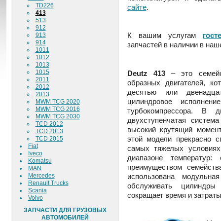
TD226
сайте
.
413
513
912
К вашим услугам
гост
913
914
запчастей в наличии в наш
1011
1012
1013
1015
Deutz 413
– это семейс
2011
образных двигателей, ко
2012
десятью или двенадца
2013
цилиндровое исполнени
MWM TCG 2020
MWM TCG 2016
турбокомпрессора. В 
MWM TCG 2030
двухступенчатая система
TCD 2012
высокий крутящий момент
TCD 2013
этой модели прекрасно с
TCD 2015
Fiat
самых тяжелых условиях
Iveco
диапазоне температур:
Komatsu
преимуществом семейст
MAN
использована модульна
Mercedes
Renault Trucks
обслуживать цилиндры 
Scania
сокращает время и затраты
Volvo
ЗАПЧАСТИ ДЛЯ ГРУЗОВЫХ
АВТОМОБИЛЕЙ