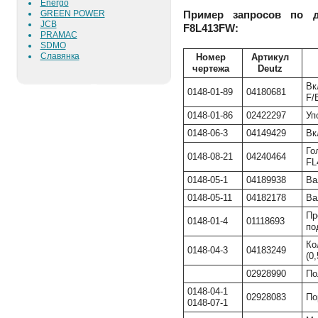
Energo
GREEN POWER
Пример запросов по д
JCB
F8L413FW:
PRAMAC
SDMO
Славянка
Номер
Артикул
чертежа
Deutz
Вк
0148-01-89
04180681
F/
0148-01-86
02422297
Уп
0148-06-3
04149429
Вк
Го
0148-08-21
04240464
FL
0148-05-1
04189938
Ва
0148-05-11
04182178
Ва
Пр
0148-01-4
01118693
по
Ко
0148-04-3
04183249
(0
02928990
По
0148-04-1
02928083
По
0148-07-1